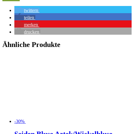
twittern
teilen
merken
drucken
Ähnliche Produkte
-30%
Seiden Bluse Aztek/Wickelbluse