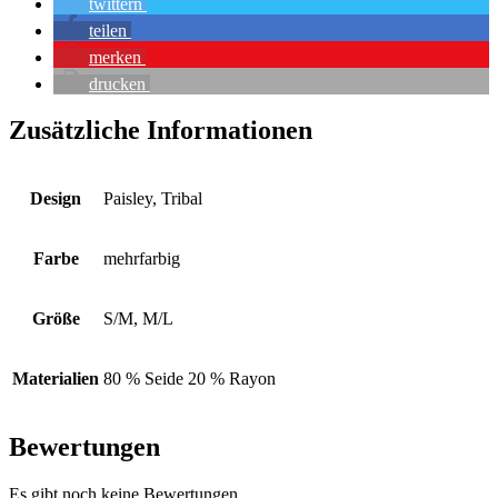
twittern
teilen
merken
drucken
Zusätzliche Informationen
Design
Paisley, Tribal
Farbe
mehrfarbig
Größe
S/M, M/L
Materialien
80 % Seide 20 % Rayon
Bewertungen
Es gibt noch keine Bewertungen.