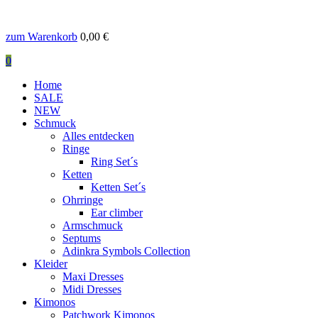
zum Warenkorb
0,00
€
0
Home
SALE
NEW
Schmuck
Alles entdecken
Ringe
Ring Set´s
Ketten
Ketten Set´s
Ohrringe
Ear climber
Armschmuck
Septums
Adinkra Symbols Collection
Kleider
Maxi Dresses
Midi Dresses
Kimonos
Patchwork Kimonos