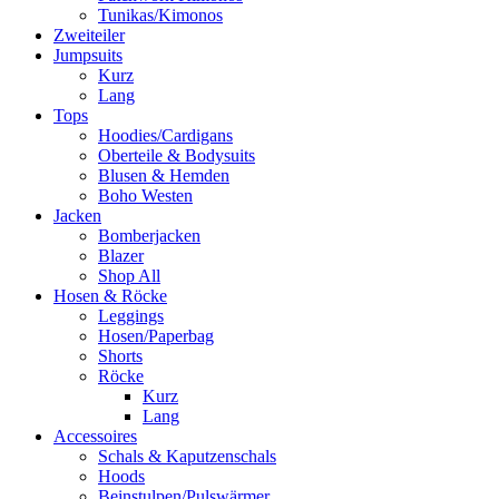
Tunikas/Kimonos
Zweiteiler
Jumpsuits
Kurz
Lang
Tops
Hoodies/Cardigans
Oberteile & Bodysuits
Blusen & Hemden
Boho Westen
Jacken
Bomberjacken
Blazer
Shop All
Hosen & Röcke
Leggings
Hosen/Paperbag
Shorts
Röcke
Kurz
Lang
Accessoires
Schals & Kaputzenschals
Hoods
Beinstulpen/Pulswärmer