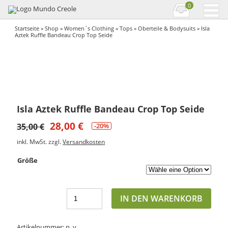
0
Startseite
»
Shop
»
Women´s Clothing
»
Tops
»
Oberteile & Bodysuits
» Isla
Aztek Ruffle Bandeau Crop Top Seide
Isla Aztek Ruffle Bandeau Crop Top Seide
28,00
€
35,00
€
-20%
inkl. MwSt.
zzgl.
Versandkosten
Größe
IN DEN WARENKORB
Artikelnummer:
n. v.