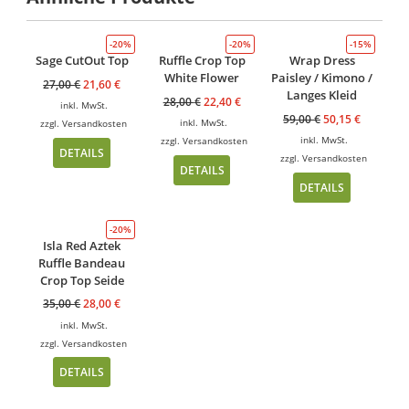
-20%
-20%
-15%
Sage CutOut Top
Ruffle Crop Top
Wrap Dress
White Flower
Paisley / Kimono /
27,00
€
21,60
€
Langes Kleid
28,00
€
22,40
€
inkl. MwSt.
59,00
€
50,15
€
inkl. MwSt.
zzgl.
Versandkosten
inkl. MwSt.
zzgl.
Versandkosten
DETAILS
zzgl.
Versandkosten
DETAILS
DETAILS
-20%
Isla Red Aztek
Ruffle Bandeau
Crop Top Seide
35,00
€
28,00
€
inkl. MwSt.
zzgl.
Versandkosten
DETAILS