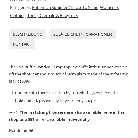
Kategorien:
Bohemian Summer Choose to Shine
,
Women´s
Clothing
,
Tops
,
Oberteile & Bodysuits
BESCHREIBUNG
ZUSÄTZLICHE INFORMATIONEN
KONTAKT
The Isla Ruffle Bandeau Crop Top is a puffy little number with an
off the shoulder and a touch of retro glam made of the softes silk
fabric (80%)
underneath there is a stretchy top which gives the perfect
hold and adapts exactly to your body shape
↠⇢》
T
he matching trousers are also available here in the
shop as a SET or or available individually
Handmade
❤️