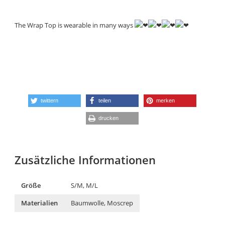
The Wrap Top is wearable in many ways
twittern
teilen
merken
drucken
Zusätzliche Informationen
Größe
S/M, M/L
Materialien
Baumwolle, Moscrep