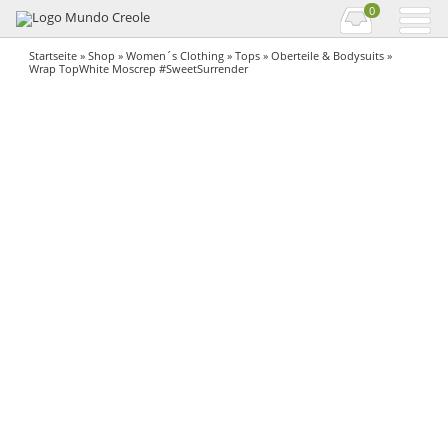
0
Startseite
»
Shop
»
Women´s Clothing
»
Tops
»
Oberteile & Bodysuits
»
Wrap TopWhite Moscrep #SweetSurrender