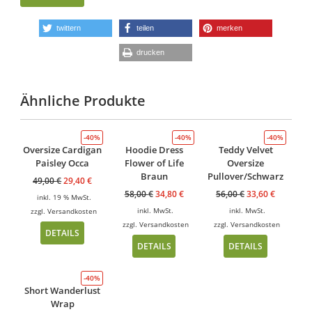
twittern
teilen
merken
drucken
Ähnliche Produkte
-40%
-40%
-40%
Oversize Cardigan
Hoodie Dress
Teddy Velvet
Paisley Occa
Flower of Life
Oversize
Braun
Pullover/Schwarz
49,00
€
29,40
€
58,00
€
34,80
€
56,00
€
33,60
€
inkl. 19 % MwSt.
inkl. MwSt.
inkl. MwSt.
zzgl.
Versandkosten
zzgl.
Versandkosten
zzgl.
Versandkosten
DETAILS
DETAILS
DETAILS
-40%
Short Wanderlust
Wrap