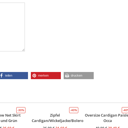
teilen
merken
drucken
-30%
-40%
-4
ow Net Skirt
Zipfel
Oversize Cardigan Paisl
 und Grün
Cardigan/Wickeljacke/Bolero
Occa
€
26,60
€
36,00
€
21,60
€
49,00
€
29,40
€