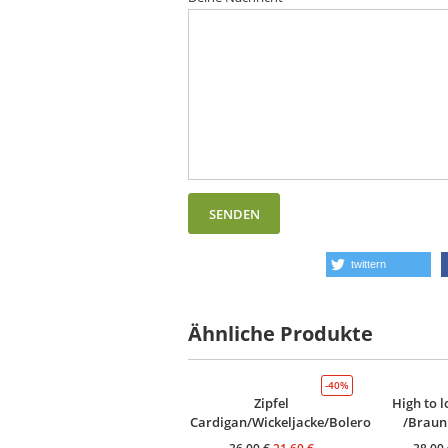
twittern
Ähnliche Produkte
-40%
Zipfel
High to l
Cardigan/Wickeljacke/Bolero
/Braun
36,00
€
21,60
€
38,00