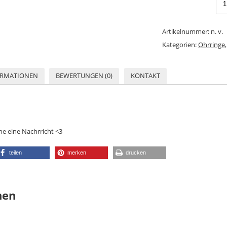
Artikelnummer:
n. v.
Kategorien:
Ohrringe
ORMATIONEN
BEWERTUNGEN (0)
KONTAKT
ne eine Nachrricht <3
teilen
merken
drucken
nen