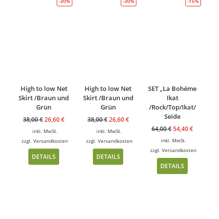
-30%
-30%
-15%
High to low Net
High to low Net
SET „La Bohéme
Skirt /Braun und
Skirt /Braun und
Ikat
Grün
Grün
/Rock/Top/Ikat/
Seide
38,00
€
26,60
€
38,00
€
26,60
€
64,00
€
54,40
€
inkl. MwSt.
inkl. MwSt.
inkl. MwSt.
zzgl.
Versandkosten
zzgl.
Versandkosten
zzgl.
Versandkosten
DETAILS
DETAILS
DETAILS