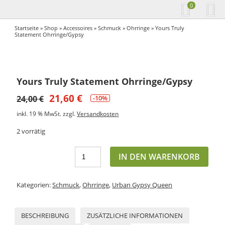
0
Startseite
»
Shop
»
Accessoires
»
Schmuck
»
Ohrringe
» Yours Truly
Statement Ohrringe/Gypsy
Yours Truly Statement Ohrringe/Gypsy
21,60
€
24,00
€
-10%
inkl. 19 % MwSt.
zzgl.
Versandkosten
2 vorrätig
IN DEN WARENKORB
Kategorien:
Schmuck
,
Ohrringe
,
Urban Gypsy Queen
BESCHREIBUNG
ZUSÄTZLICHE INFORMATIONEN