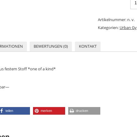
Artikelnummer:
n. v.
Kategorien:
Urban Gy
ORMATIONEN
BEWERTUNGEN (0)
KONTAKT
s festem Stoff *one of a kind*
gbar—
teilen
merken
drucken
nen