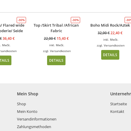
-30%
-30%
-3
/ Flared wide
Top /Skirt Tribal /African
Boho Midi Rock/Aztek
oderie/ Seide
Fabric
32,00
€
22,40
€
€
36,40
€
22,00
€
15,40
€
inkl. MwSt.
l. MwSt.
inkl. MwSt.
zzgl.
Versandkosten
rsandkosten
zzgl.
Versandkosten
DETAILS
TAILS
DETAILS
Mein Shop
Unterneh
Shop
Startseite
Mein Konto
Kontakt
Versandinformationen
Zahlungsmethoden