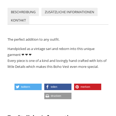
BESCHREIBUNG
ZUSÄTZLICHE INFORMATIONEN
KONTAKT
The perfect addition to any outfit.
Handpicked as a vintage sari and reborn into this unique
garment ❤ ❤ ❤
Every piece is one of a kind and
lovingly hand crafted
with lots of
little Details which makes this Boho Vest even more special.
twittern
teilen
merken
drucken