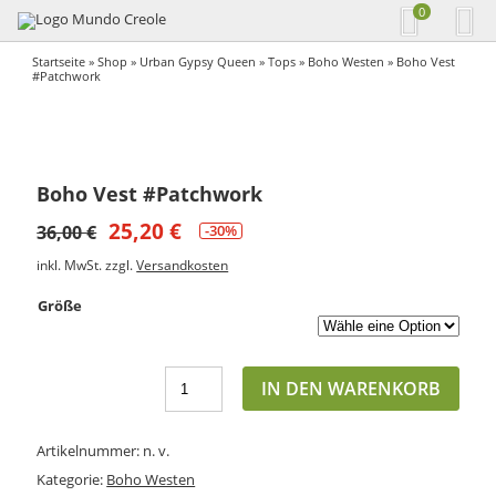
0
Startseite
»
Shop
»
Urban Gypsy Queen
»
Tops
»
Boho Westen
» Boho Vest
#Patchwork
Boho Vest #Patchwork
25,20
€
36,00
€
-30%
inkl. MwSt.
zzgl.
Versandkosten
Größe
IN DEN WARENKORB
Artikelnummer:
n. v.
Kategorie:
Boho Westen