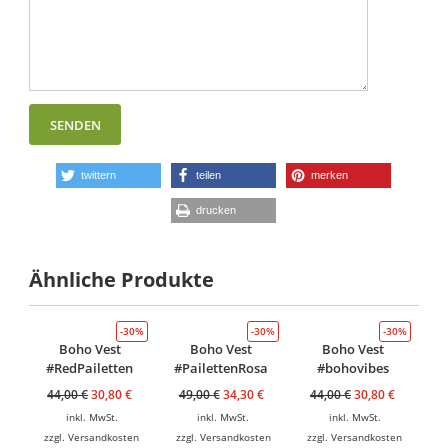
twittern
teilen
merken
drucken
Ähnliche Produkte
-30%
-30%
-30%
Boho Vest
Boho Vest
Boho Vest
#RedPailetten
#PailettenRosa
#bohovibes
44,00
€
30,80
€
49,00
€
34,30
€
44,00
€
30,80
€
inkl. MwSt.
inkl. MwSt.
inkl. MwSt.
zzgl.
Versandkosten
zzgl.
Versandkosten
zzgl.
Versandkosten