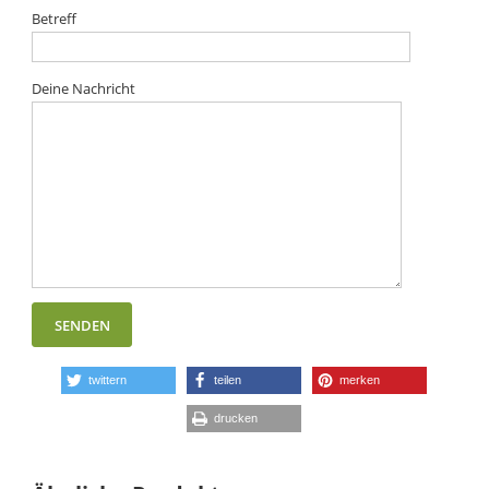
Betreff
Deine Nachricht
twittern
teilen
merken
drucken