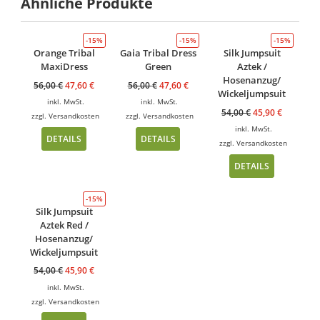
Ähnliche Produkte
-15%
-15%
-15%
Orange Tribal
Gaia Tribal Dress
Silk Jumpsuit
MaxiDress
Green
Aztek /
Hosenanzug/
56,00
€
47,60
€
56,00
€
47,60
€
Wickeljumpsuit
inkl. MwSt.
inkl. MwSt.
54,00
€
45,90
€
zzgl.
Versandkosten
zzgl.
Versandkosten
inkl. MwSt.
DETAILS
DETAILS
zzgl.
Versandkosten
DETAILS
-15%
Silk Jumpsuit
Aztek Red /
Hosenanzug/
Wickeljumpsuit
54,00
€
45,90
€
inkl. MwSt.
zzgl.
Versandkosten