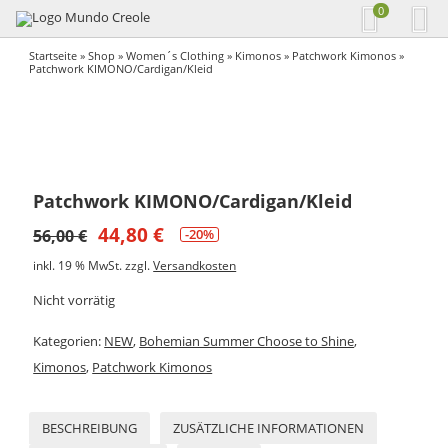
0
Startseite
»
Shop
»
Women´s Clothing
»
Kimonos
»
Patchwork Kimonos
»
Patchwork KIMONO/Cardigan/Kleid
Patchwork KIMONO/Cardigan/Kleid
44,80
€
56,00
€
-20%
inkl. 19 % MwSt.
zzgl.
Versandkosten
Nicht vorrätig
Kategorien:
NEW
,
Bohemian Summer Choose to Shine
,
Kimonos
,
Patchwork Kimonos
BESCHREIBUNG
ZUSÄTZLICHE INFORMATIONEN