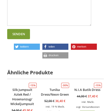
twittern
teilen
merken
drucken
Ähnliche Produkte
-15%
-30%
-15%
Silk Jumpsuit
Tunika
N.I.A Batik Dress
Aztek Red /
Dress/Neon Green
44,00
€
37,40
€
Hosenanzug/
52,00
€
36,40
€
inkl. MwSt.
Wickeljumpsuit
inkl. 19 % MwSt.
zzgl.
Versandkosten
54,00
€
45,90
€