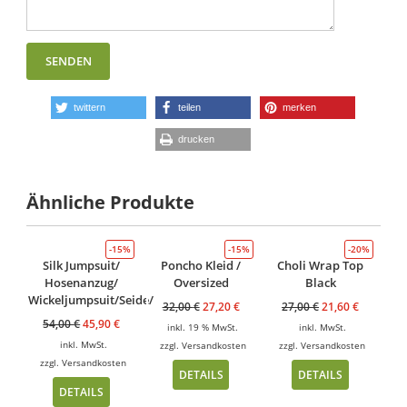
twittern
teilen
merken
drucken
Ähnliche Produkte
-15%
-15%
-20%
Silk Jumpsuit/
Poncho Kleid /
Choli Wrap Top
Hosenanzug/
Oversized
Black
Wickeljumpsuit/Seide/
32,00
€
27,20
€
27,00
€
21,60
€
54,00
€
45,90
€
inkl. 19 % MwSt.
inkl. MwSt.
inkl. MwSt.
zzgl.
Versandkosten
zzgl.
Versandkosten
zzgl.
Versandkosten
DETAILS
DETAILS
DETAILS