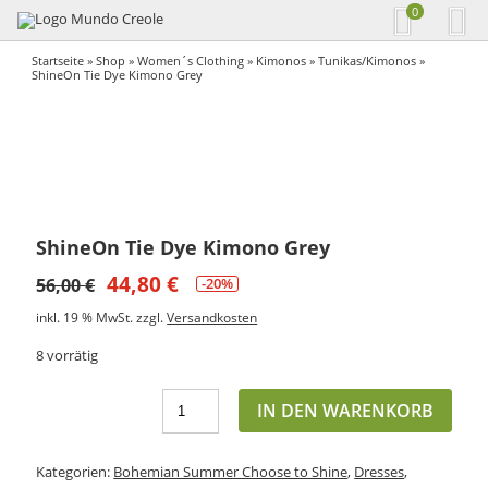
0
Startseite
»
Shop
»
Women´s Clothing
»
Kimonos
»
Tunikas/Kimonos
»
ShineOn Tie Dye Kimono Grey
ShineOn Tie Dye Kimono Grey
44,80
€
56,00
€
-20%
inkl. 19 % MwSt.
zzgl.
Versandkosten
8 vorrätig
IN DEN WARENKORB
Kategorien:
Bohemian Summer Choose to Shine
,
Dresses
,