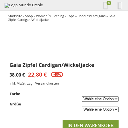
0
Startseite
»
Shop
»
Women´s Clothing
»
Tops
»
Hoodies/Cardigans
» Gaia
Zipfel Cardigan/Wickeljacke
Gaia Zipfel Cardigan/Wickeljacke
22,80
€
38,00
€
-40%
inkl. MwSt.
zzgl.
Versandkosten
Farbe
Größe
IN DEN WARENKORB