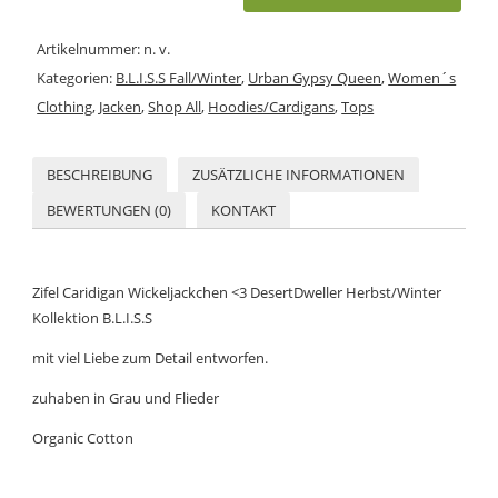
Artikelnummer:
n. v.
Kategorien:
B.L.I.S.S Fall/Winter
,
Urban Gypsy Queen
,
Women´s
Clothing
,
Jacken
,
Shop All
,
Hoodies/Cardigans
,
Tops
BESCHREIBUNG
ZUSÄTZLICHE INFORMATIONEN
BEWERTUNGEN (0)
KONTAKT
Zifel Caridigan Wickeljackchen <3 DesertDweller Herbst/Winter
Kollektion B.L.I.S.S
mit viel Liebe zum Detail entworfen.
zuhaben in Grau und Flieder
Organic Cotton