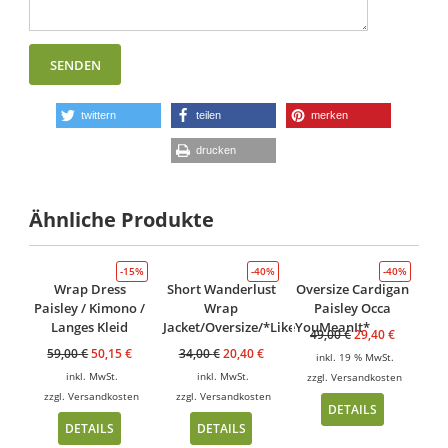
twittern
teilen
merken
drucken
Ähnliche Produkte
-15%
-40%
-40%
Wrap Dress
Short Wanderlust
Oversize Cardigan
Paisley / Kimono /
Wrap
Paisley Occa
Langes Kleid
Jacket/Oversize/*LikeYouMeanIt*
49,00
€
29,40
€
59,00
€
50,15
€
34,00
€
20,40
€
inkl. 19 % MwSt.
inkl. MwSt.
inkl. MwSt.
zzgl.
Versandkosten
zzgl.
Versandkosten
zzgl.
Versandkosten
DETAILS
DETAILS
DETAILS