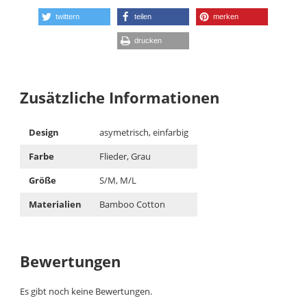
twittern
teilen
merken
drucken
Zusätzliche Informationen
Design
asymetrisch, einfarbig
Farbe
Flieder, Grau
Größe
S/M, M/L
Materialien
Bamboo Cotton
Bewertungen
Es gibt noch keine Bewertungen.